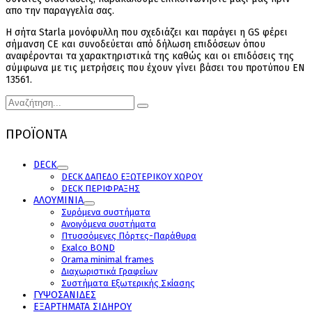
απο την παραγγελία σας.
Η σήτα Starla μονόφυλλη που σχεδιάζει και παράγει η GS φέρει
σήμανση CE και συνοδεύεται από δήλωση επιδόσεων όπου
αναφέρονται τα χαρακτηριστικά της καθώς και οι επιδόσεις της
σύμφωνα με τις μετρήσεις που έχουν γίνει βάσει του προτύπου ΕΝ
13561.
ΠΡΟΪΟΝΤΑ
DECK
DECK ΔΑΠΕΔΟ ΕΞΩΤΕΡΙΚΟΥ ΧΩΡΟΥ
DECK ΠΕΡΙΦΡΑΞΗΣ
ΑΛΟΥΜΙΝΙΑ
Συρόμενα συστήματα
Ανοιγόμενα συστήματα
Πτυσσόμενες Πόρτες-Παράθυρα
Exalco BOND
Orama minimal frames
Διαχωριστικά Γραφείων
Συστήματα Εξωτερικής Σκίασης
ΓΥΨΟΣΑΝΙΔΕΣ
ΕΞΑΡΤΗΜΑΤΑ ΣΙΔΗΡΟΥ