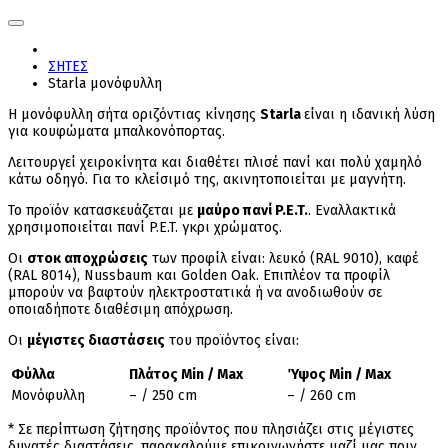
ΣΗΤΕΣ
Starla μονόφυλλη
Η μονόφυλλη σήτα οριζόντιας κίνησης
Starla
είναι η ιδανική λύση
για κουφώματα μπαλκονόπορτας.
Λειτουργεί χειροκίνητα και διαθέτει πλισέ πανί και πολύ χαμηλό
κάτω οδηγό. Για το κλείσιμό της, ακινητοποιείται με μαγνήτη.
Το προϊόν κατασκευάζεται με
μαύρο πανί
P.E.T.
. Εναλλακτικά
χρησιμοποιείται πανί P.E.T. γκρι χρώματος.
Οι
στοκ αποχρώσεις
των προφίλ είναι: λευκό (RAL 9010), καφέ
(RAL 8014), Nussbaum και Golden Oak. Επιπλέον τα προφίλ
μπορούν να βαφτούν ηλεκτροστατικά ή να ανοδιωθούν σε
οποιαδήποτε διαθέσιμη απόχρωση.
Οι
μέγιστες διαστάσεις
του προϊόντος είναι:
Φύλλα
Πλάτος
Min /
Max
Ύψος
Min /
Max
Μονόφυλλη
– / 250 cm
– / 260 cm
* Σε περίπτωση ζήτησης προϊόντος που πλησιάζει στις μέγιστες
δυνατές διαστάσεις, παρακαλούμε επικοινωνήστε μαζί μας πριν